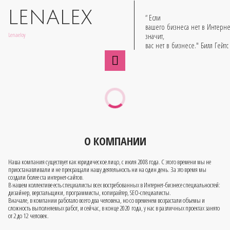
LENALEX
“ Если
вашего бизнеса нет в Интерне
Lenaeloy
значит,
вас нет в бизнесе." Билл Гейтс
О КОМПАНИИ
Наша компания существует как юридическое лицо, с июля 2008 года. С этого времени мы не
приостанавливали и не прекращали нашу деятельность ни на один день. За это время мы
создали более ста интернет-сайтов.
В нашем коллективе есть специалисты всех востребованных в Интернет-бизнесе специальностей:
дизайнер, верстальщики, программисты, копирайтер, SEO-специалисты.
Вначале, в компании работало всего два человека, но со временем возрастали объемы и
сложность выполняемых работ, и сейчас, в конце 2020 года, у нас в различных проектах занято
от 2 до 12 человек.