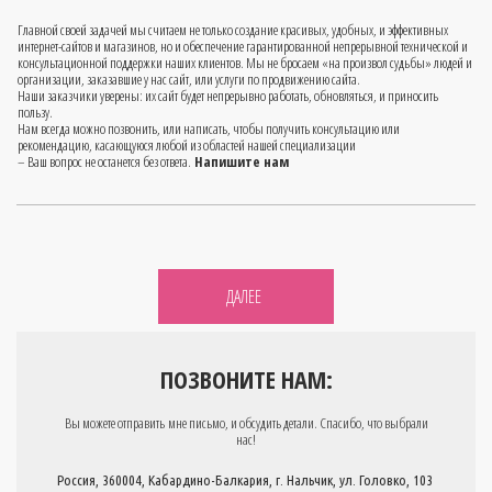
Главной своей задачей мы считаем не только создание красивых, удобных, и эффективных
интернет-сайтов и магазинов, но и обеспечение гарантированной непрерывной технической и
консультационной поддержки наших клиентов. Мы не бросаем «на произвол судьбы» людей и
организации, заказавшие у нас сайт, или услуги по продвижению сайта.
Наши заказчики уверены: их сайт будет непрерывно работать, обновляться, и приносить
пользу.
Нам всегда можно позвонить, или написать, чтобы получить консультацию или
рекомендацию, касающуюся любой из областей нашей специализации
– Ваш вопрос не останется без ответа.
Напишите нам
ДАЛЕЕ
ПОЗВОНИТЕ НАМ:
Вы можете отправить мне письмо, и обсудить детали. Спасибо, что выбрали
нас!
Россия, 360004, Кабардино-Балкария, г. Нальчик, ул. Головко, 103